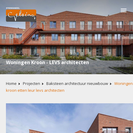
Overslaan
en
naar
de
inhoud
gaan
Woningen Kroon - LEVS architecten
Kruimelpad
Home
Projecten
Baksteen architectuur nieuwbouw
Woningen
kroon etten leur levs architecten