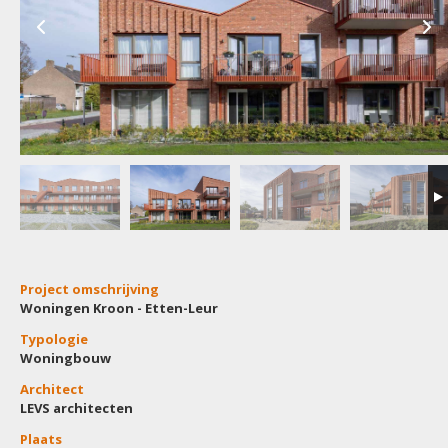
Project omschrijving
Woningen Kroon - Etten-Leur
Typologie
Woningbouw
Architect
LEVS architecten
Plaats