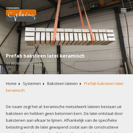
Overslaan
en
naar
de
inhoud
gaan
Prefab baksteen latei keramisch
11 NOVEMBER 2016
Kruimelpad
Home
Systemen
Baksteen lateien
Prefab baksteen latei
keramisch
Inhoud
De naam zegt het al: keramische metselwerk lateien bestaan uit
baksteen en hebben geen betonnen kern. De latei ontstaat door
bakstenen aan elkaar te lijmen. Afhankelijk van de specifieke
belasting wordt de latei gewapend zodat aan de constructieve