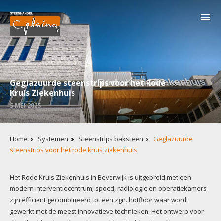
Overslaan
en
naar
de
inhoud
gaan
Geglazuurde steenstrips voor het Rode
Kruis Ziekenhuis
5 MEI 2025
Kruimelpad
Home
Systemen
Steenstrips baksteen
Geglazuurde
steenstrips voor het rode kruis ziekenhuis
Inhoud
Het Rode Kruis Ziekenhuis in Beverwijk is uitgebreid met een
modern interventiecentrum; spoed, radiologie en operatiekamers
zijn efficiënt gecombineerd tot een zgn. hotfloor waar wordt
gewerkt met de meest innovatieve technieken. Het ontwerp voor